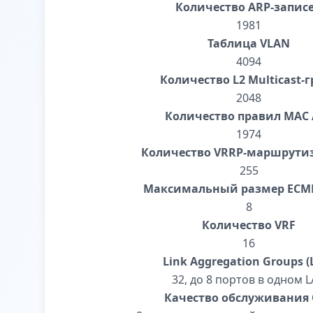
Количество ARP-запис
1981
Таблица VLAN
4094
Количество L2 Multicast-г
2048
Количество правил MAC 
1974
Количество VRRP-маршрути
255
Максимальный размер ECMP
8
Количество VRF
16
Link Aggregation Groups (
32, до 8 портов в одном 
Качество обслуживания