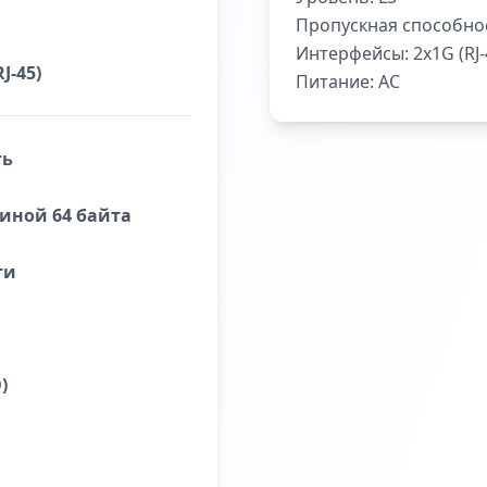
Пропускная способно
Интерфейсы:
2x1G (RJ
J-45)
Питание:
AC
ть
иной 64 байта
ти
)