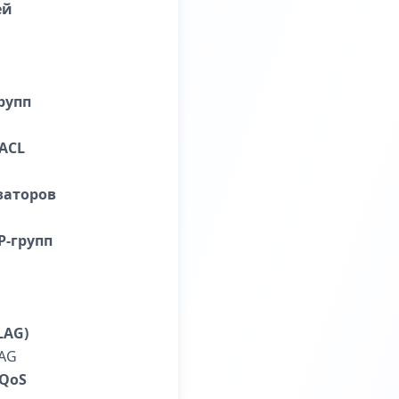
ей
рупп
ACL
заторов
-групп
LAG)
LAG
 QoS