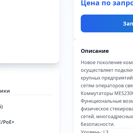
Цена по запр
Зап
Описание
Новое поколение ком
осуществляет подклю
крупных предприятий,
сетям операторов свя
тики
Коммутаторы MES2300
Функциональные воз
5)
физическое стекиров
сетей, многоадресны
E/PoE+
безопасности.
Уровень:
L3