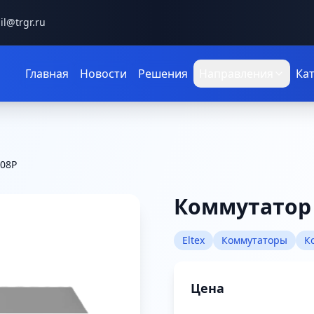
il@trgr.ru
Главная
Новости
Решения
Направления
Ка
-08P
Коммутатор 
Eltex
Коммутаторы
К
Цена