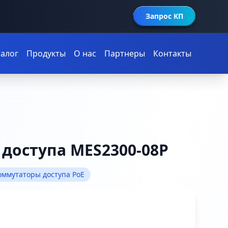
Запрос КП
талог
Продукты
О нас
Партнеры
Контакты
доступа MES2300-08P
оммутаторы доступа PoE