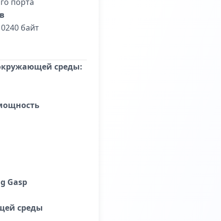
го порта
в
0240 байт
 окружающей среды:
мощность
g Gasp
щей среды