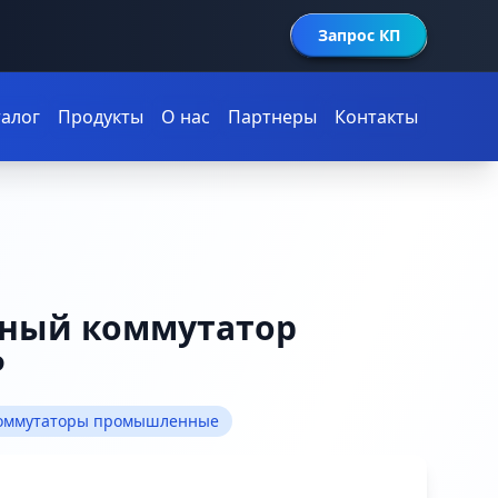
Запрос КП
талог
Продукты
О нас
Партнеры
Контакты
ный коммутатор
P
оммутаторы промышленные