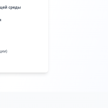
щей среды
я
ции)