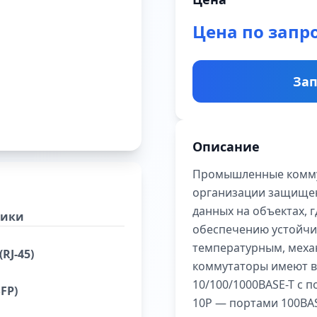
Цена по запр
Зап
Описание
Промышленные комму
организации защищен
данных на объектах, 
тики
обеспечению устойчив
температурным, меха
RJ-45)
коммутаторы имеют в
10/100/1000BASE-T с 
FP)
10P — портами 100BAS