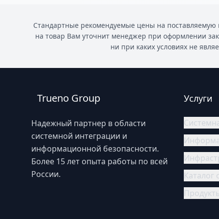
Стандартные рекомендуемые цены на поставляемую п
на товар Вам уточнит менеджер при оформлении за
ни при каких условиях не явля
Trueno Group
Услуги
Системн
Надежный партнер в области
системной интеграции и
Информа
информационной безопасности.
Инфраст
Более 15 лет опыта работы по всей
России.
Каталог 
Продукт