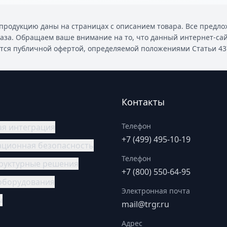
родукцию даны на страницах с описанием товара. Все предлож
каза. Обращаем ваше внимание на то, что данный интернет-са
ется публичной офертой, определяемой положениями Статьи 437 
Контакты
Телефон
ая интеграция
+7 (499) 495-10-19
ционная безопасность
Телефон
руктурные решения
+7 (800) 550-64-95
оборудования
Электронная почта
ы
mail@trgr.ru
Адрес