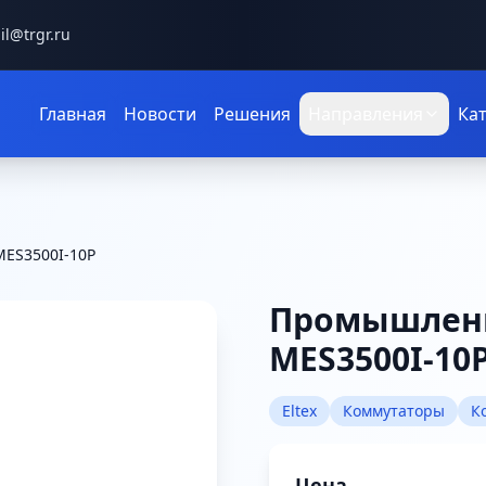
il@trgr.ru
Главная
Новости
Решения
Направления
Ка
ES3500I-10P
Промышлен
MES3500I-10
Eltex
Коммутаторы
К
Цена