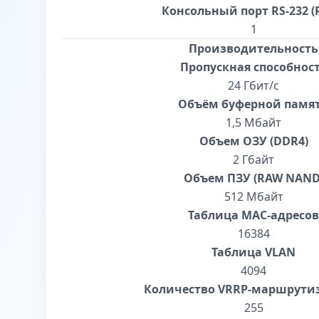
Консольный порт RS-232 (R
1
Производительность
Пропускная способнос
24 Гбит/с
Объём буферной памя
1,5 Мбайт
Объем ОЗУ (DDR4)
2 Гбайт
Объем ПЗУ (RAW NAND
512 Мбайт
Таблица MAC-адресов
16384
Таблица VLAN
4094
Количество VRRP-маршрути
255