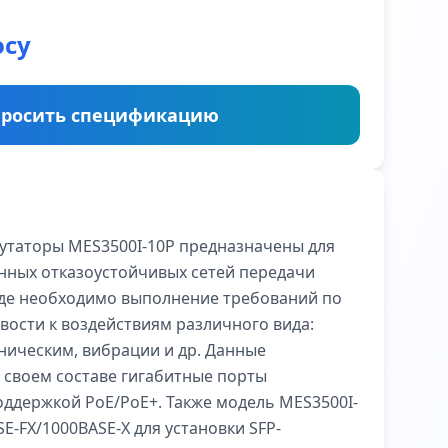
осу
росить спецификацию
таторы MES3500I-10P предназначены для
ных отказоустойчивых сетей передачи
где необходимо выполнение требований по
ости к воздействиям различного вида:
ническим, вибрации и др. Данные
 своем составе гигабитные порты
поддержкой PoE/PoE+. Также модель MES3500I-
E-FX/1000BASE-X для установки SFP-