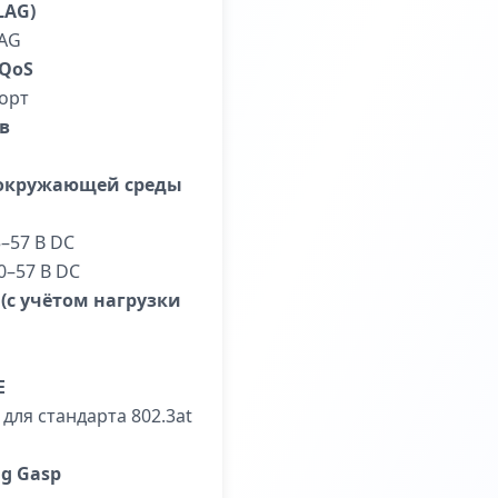
LAG)
LAG
 QoS
орт
в
 окружающей среды
–57 В DC
0–57 В DC
с учётом нагрузки
E
для стандарта 802.3at
g Gasp