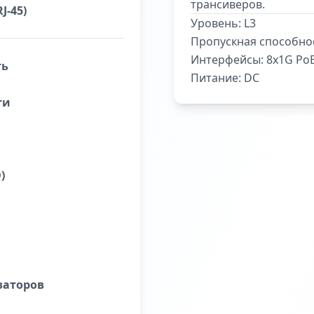
трансиверов.
J-45)
Уровень:
L3
Пропускная способно
Интерфейсы:
8x1G PoE
ть
Питание:
DC
ти
)
заторов